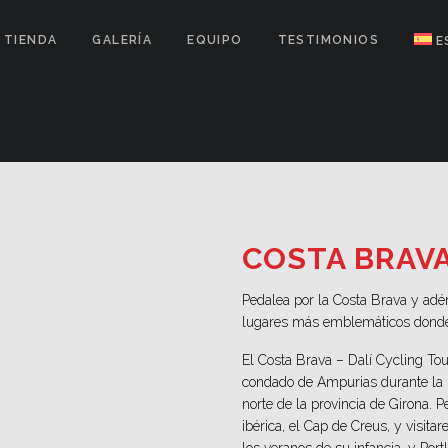
TIENDA
GALERÍA
EQUIPO
TESTIMONIOS
E
COSTA BRAV
Pedalea por la Costa Brava y adén
lugares más emblemáticos don
El Costa Brava – Dalí Cycling Tou
condado de Ampurias durante la E
norte de la provincia de Girona. 
ibérica, el
Cap de Creus
, y visit