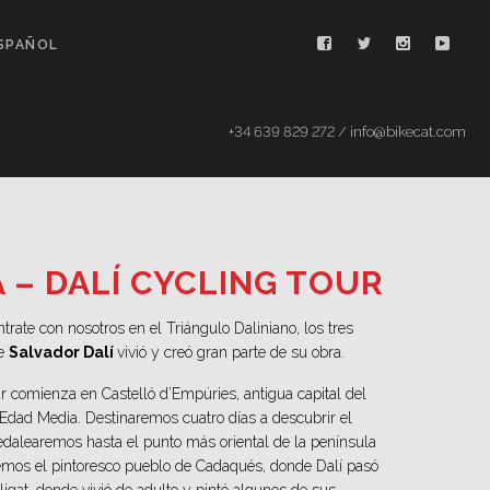
SPAÑOL
+34 639 829 272 / info@bikecat.com
A –
DALÍ CYCLING TOUR
trate con nosotros en el Triángulo Daliniano, los tres
de
Salvador Dalí
vivió y creó gran parte de su obra.
r comienza en Castelló d’Empúries, antigua capital del
dad Media. Destinaremos cuatro días a descubrir el
Pedalearemos hasta el punto más oriental de la península
aremos el pintoresco pueblo de Cadaqués, donde Dalí pasó