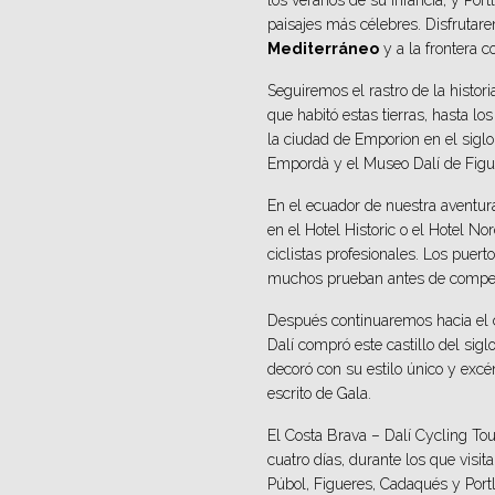
los veranos de su infancia, y Port
paisajes más célebres. Disfrutare
Mediterráneo
y a la frontera c
Seguiremos el rastro de la historia
que habitó estas tierras, hasta l
la ciudad de Emporion en el sigl
Empordà y el Museo Dalí de Figu
En el ecuador de nuestra aventura
en el Hotel Historic o el Hotel N
ciclistas profesionales. Los pue
muchos prueban antes de competir
Después continuaremos hacia el ca
Dalí compró este castillo del si
decoró con su estilo único y excé
escrito de Gala.
El Costa Brava – Dalí Cycling To
cuatro días, durante los que visit
Púbol, Figueres, Cadaqués y Portl