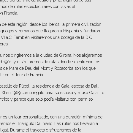
lligat, donde vivió de adulto y pintó algunos de sus
mos de rutas espectaculares con vistas al
on Francia.
 de esta región: desde los íberos, la primera civilización
os griegos y romanos que llegaron a Hispania y fundaron
o VI a.C. También visitaremos una bodega de la D.O.
eres.
, nos dirigiremos a la ciudad de Girona. Nos alojaremos
ord 1901, y disfrutaremos de rutas donde se entrenan los
rtos de Mare de Déu del Mont y Rocacorba son los que
 en el Tour de Francia.
stillo de Púbol, la residencia de Gala, esposa de Dalí.
glo XI en 1969 como regalo para su esposa y musa Gala. Lo
ntrico y parece que solo podía visitarlo con permiso
ur es un tour personalizado, con una duración mínima de
aremos el Triángulo Daliniano. Las rutas nos llevarán a
ligat. Durante el trayecto disfrutaremos de la